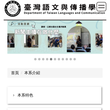
跳
到
主
要
內
容
區
首頁
本系介紹
本系特色