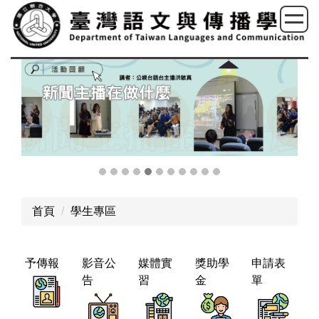
跳
到
主
要
內
容
區
首頁
學生專區
予傳報
影音公
媒體實
獎助學
申請表
告
習
金
單