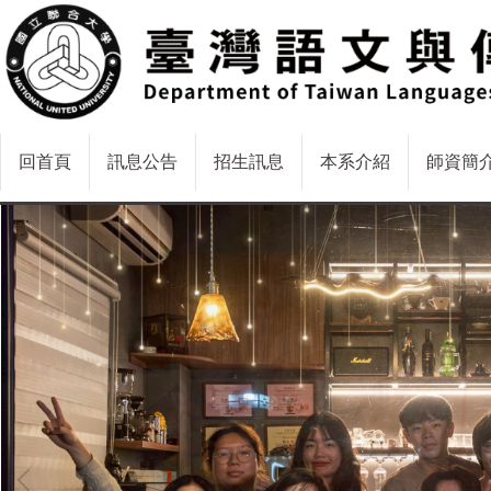
跳
到
主
要
內
容
回首頁
訊息公告
招生訊息
本系介紹
師資簡
區