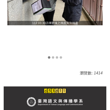
112.03.30語傳驚魂之搗蛋鬼別搗蛋
瀏覽數:
1414